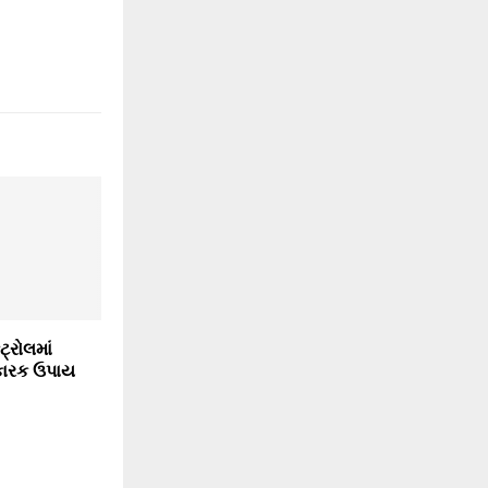
ટ્રોલમાં
ારક ઉપાય