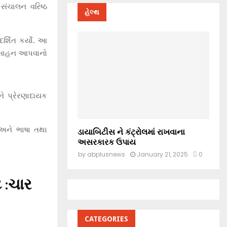
ં સંચાલન વરિષ્ઠ
હેલ્થ
ર્શિત કર્યો. આ
રોત્સાહન આપવાનો
ને પ્રેરણાદાયક
 અને ભાષા તથા
ડાયાબિટીસ ને કંટ્રોલમાં રાખવાના
અસરકારક ઉપાય
by
abplusnews
January 21, 2025
0
 :ચાર
CATEGORIES