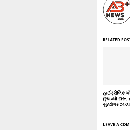
RELATED POS
હાઈડ્રોલિક ગ
છુપાવ્યો દારૂ
બુટલેગર ઝડપ
LEAVE A CO