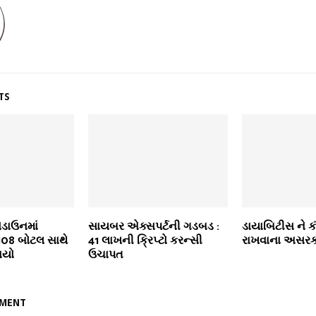
TS
ોડાઉનમાં
સાયબર એક્સપર્ટની ગડબડ :
ડાયાબિટીસ ને કં
, 108 બોટલ સાથે
41 લાખની ક્રિપ્ટો કરન્સી
રાખવાના અસરક
ાયો
ઉચાપત
MMENT