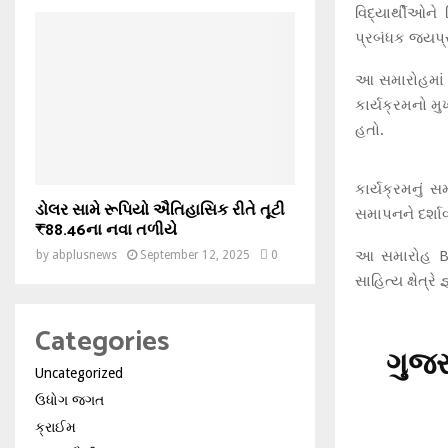
વિદ્યાર્થીઓને 
પ્રબંધક જયપ્ર
આ સમારોહમાં લ
કાર્યક્રમનો મુ
હતો.
કાર્યક્રમનું 
ડોલર સામે રૂપિયો ઐતિહાસિક રીતે તૂટી
સમાપનને દર્શાવત
₹88.46ના નવા તળીયે
આ સમારોહ BOB
by
abplusnews
September 12, 2025
0
સાહિત્ય ક્ષેત્
Categories
ગુજર
Uncategorized
ઉધોગ જગત
ક્રાઈમ