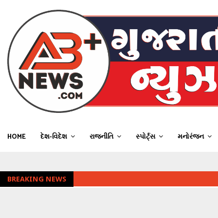
HOME
દેશ-વિદેશ
રાજનીતિ
સ્પોર્ટ્સ
મનોરંજન
BREAKING NEWS