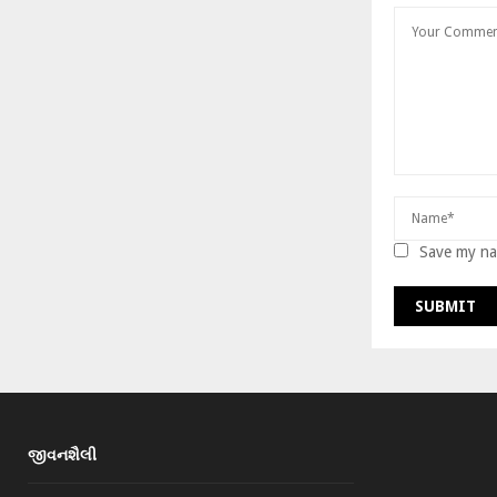
Save my nam
જીવનશૈલી