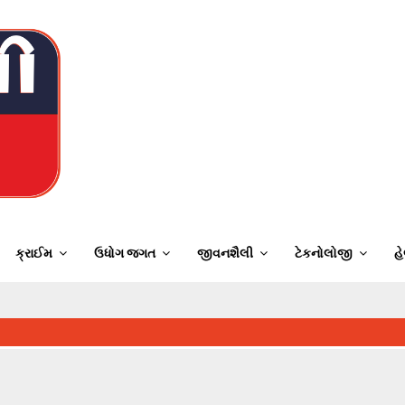
ક્રાઈમ
ઉધોગ જગત
જીવનશૈલી
ટેકનોલોજી
હે
⇝ હરગ