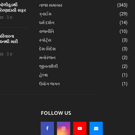
 બૉલીવુડથી
તાજા સમાચાર
(343)
્રેરણાદાયી સફર
ક્રાઈમ
(29)
25
0
ધર્મ દર્શન
(14)
રાજનીતિ
(10)
પરિવારના
સ્પોર્ટ્સ
(3)
ાનથી મારી
દેશ-વિદેશ
(3)
25
0
મનોરંજન
(2)
જીવનશૈલી
(2)
હેલ્થ
(1)
ઉધોગ જગત
(1)
FOLLOW US