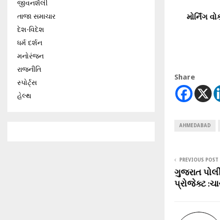
જીવનશૈલી
મોર્નિંગ વ
તાજા સમાચાર
દેશ-વિદેશ
ધર્મ દર્શન
મનોરંજન
રાજનીતિ
Share
સ્પોર્ટ્સ
હેલ્થ
AHMEDABAD
PREVIOUS POST
ગુજરાત પોલ
પ્રોજેક્ટ :