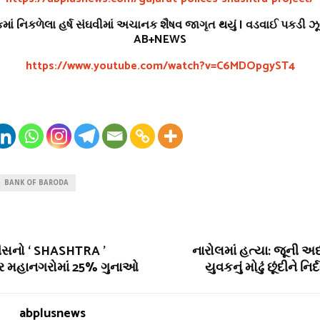
ોકમાં નિકળેલા હર્ષ સંઘવીમાં અચાનક શૈષવ જાગૃત થયું | વડવાઈ પકડી ઝૂ
AB+NEWS
https://www.youtube.com/watch?v=C6MDOpgyST4
BANK OF BARODA
ીસનો ‘ SHASHTRA ’
નારોલમાં હત્યા: જૂની અ
ચાર મહાનગરોમાં 25% ગુનાઓ
યુવકનું મોઢું છૂંદીને નિ
abplusnews