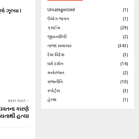
લો ઝૂલ્યા |
Uncategorized
(1)
ઉધોગ જગત
(1)
ક્રાઈમ
(29)
જીવનશૈલી
(2)
તાજા સમાચાર
(343)
દેશ-વિદેશ
(3)
ધર્મ દર્શન
(14)
મનોરંજન
(2)
રાજનીતિ
(10)
સ્પોર્ટ્સ
(3)
હેલ્થ
(1)
NEXT POST
દાવતના કારણે
ર્દયતાથી હત્યા