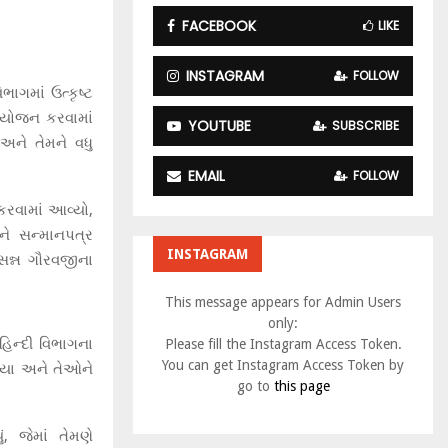
:
FACEBOOK
LIKE
C
H
INSTAGRAM
FOLLOW
ાગમાં ઉત્કૃષ્ટ
આયોજન કરવામાં
YOUTUBE
SUBSCRIBE
 અને તેમને વધુ
EMAIL
FOLLOW
કરવામાં આવ્યો,
ને સન્માનપત્ર
INSTAGRAM
સન્ન ગૌરવજીના
This message appears for Admin Users
only:
હિન્દી વિભાગના
Please fill the Instagram Access Token.
You can get Instagram Access Token by
્યા અને તેઓને
go to
this page
, જેમાં તેમણે