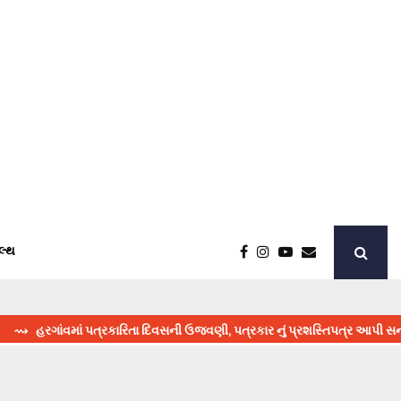
લ્થ
ાંવમાં પત્રકારિતા દિવસની ઉજવણી, પત્રકાર નું પ્રશસ્તિપત્ર આપી સન્માન
⇝