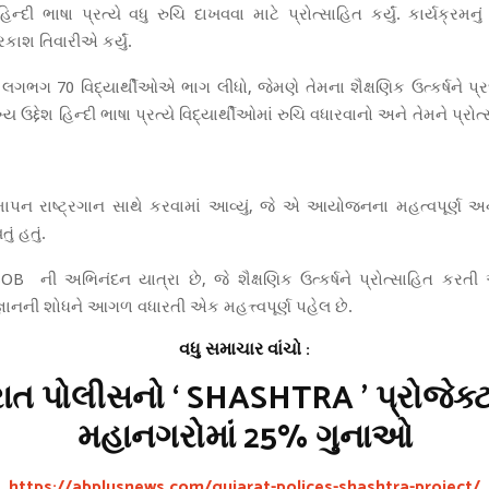
હિન્દી ભાષા પ્રત્યે વધુ રુચિ દાખવવા માટે પ્રોત્સાહિત કર્યું. કાર્યક્રમનુ
કાશ તિવારીએ કર્યું.
ગભગ 70 વિદ્યાર્થીઓએ ભાગ લીધો, જેમણે તેમના શૈક્ષણિક ઉત્કર્ષને પ્રદ
ખ્ય ઉદ્દેશ હિન્દી ભાષા પ્રત્યે વિદ્યાર્થીઓમાં રુચિ વધારવાનો અને તેમને પ્
સમાપન રાષ્ટ્રગાન સાથે કરવામાં આવ્યું, જે એ આયોજનના મહત્વપૂર્ણ અ
ું હતું.
 ની અભિનંદન યાત્રા છે, જે શૈક્ષણિક ઉત્કર્ષને પ્રોત્સાહિત કરતી
રે જ્ઞાનની શોધને આગળ વધારતી એક મહત્ત્વપૂર્ણ પહેલ છે.
વધુ સમાચાર વાંચો :
ાત પોલીસનો ‘ SHASHTRA ’ પ્રોજેક્ટ
મહાનગરોમાં 25% ગુનાઓ
https://abplusnews.com/gujarat-polices-shashtra-project/