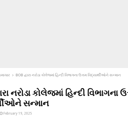
સમાચાર
BOB દ્વારા નરોડા કોલેજમાં હિન્દી વિભાગના ઉત્તમ વિદ્યાર્થીઓને સન્માન
ારા નરોડા કોલેજમાં હિન્દી વિભાગના ઉ
્થીઓને સન્માન
February 19, 2025