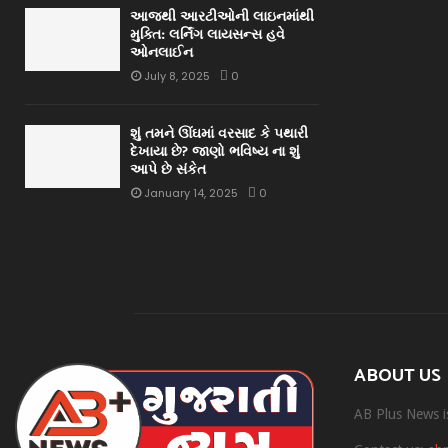
આજથી આરટીઓની લાઇનમાંથી
મુક્તિ: લર્નિંગ લાયસન્સ હવે
ઓનલાઈન
July 8, 2025
0
શું તમને ઊંઘમાં વરસાદ કે પથારી
દેખાયા છે? જાણો ભવિષ્ય ના શું
આપે છે સંકેત
January 14, 2025
0
ABOUT US
AB Plus News i