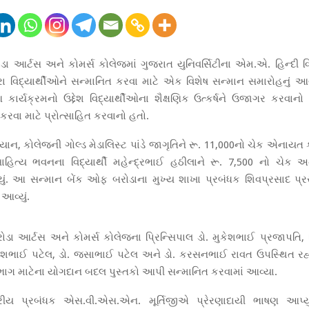
ોડા આર્ટસ અને કોમર્સ કોલેજમાં ગુજરાત યુનિવર્સિટીના એમ.એ. હિન્દી વિભ
ારા વિદ્યાર્થીઓને સન્માનિત કરવા માટે એક વિશેષ સન્માન સમારોહનું 
આ કાર્યક્રમનો ઉદ્દેશ વિદ્યાર્થીઓના શૈક્ષણિક ઉત્કર્ષને ઉજાગર કરવાનો
્ત કરવા માટે પ્રોત્સાહિત કરવાનો હતો.
િયાન, કોલેજની ગોલ્ડ મેડાલિસ્ટ પાંડે જાગૃતિને રૂ. 11,000નો ચેક એનાયત 
સાહિત્ય ભવનના વિદ્યાર્થી મહેન્દ્રભાઈ હઠીલાને રૂ. 7,500 નો ચેક અ
ું. આ સન્માન બેંક ઓફ બરોડાના મુખ્ય શાખા પ્રબંધક શિવપ્રસાદ પ્ર
આવ્યું.
નરોડા આર્ટસ અને કોમર્સ કોલેજના પ્રિન્સિપાલ ડો. મુકેશભાઈ પ્રજાપતિ, 
સુરેશભાઈ પટેલ, ડો. જસાભાઈ પટેલ અને ડો. કરસનભાઈ રાવત ઉપસ્થિત રહ
િભાગ માટેના યોગદાન બદલ પુસ્તકો આપી સન્માનિત કરવામાં આવ્યા.
્રીય પ્રબંધક એસ.વી.એસ.એન. મૂર્તિજીએ પ્રેરણાદાયી ભાષણ આપ્યું