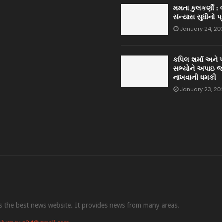
મમતા કુલકર્ણી :
સંન્યાસ સુધીનો પ
January 24, 20
કપિલ શર્મા અને 
સભ્યોને અપાઇ જ
નાખવાની ધમકી
January 23, 20
s the best news website. It provides news from many areas.