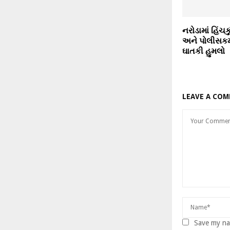
નરોડામાં હિંચકુ
અને પોલીસકર્મ
ઘાતકી હુમલો
LEAVE A CO
Save my nam