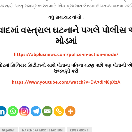
 નહીં, પરંતુ સમગ્ર ભારત માટે એક પ્રખ્યાત લેન્ડમાર્ક ગંતવ્ય બનવા જઈ 
વધુ સમાચાર વાંચો :
ાદમાં વસ્ત્રાલ ઘટનાને પગલે પોલી
મોડમાં
https://abplusnews.com/police-in-action-mode/
દિરમાં સિનિયર સિટીઝનો સાથે પોતાના પતિના મરણ પછી પણ પોતાની એ
ઉજવણી કરી
https://www.youtube.com/watch?v=DA7dJM8pXzA
GUJARAT
NARENDRA MODI STADIUM
RIVERFRONT