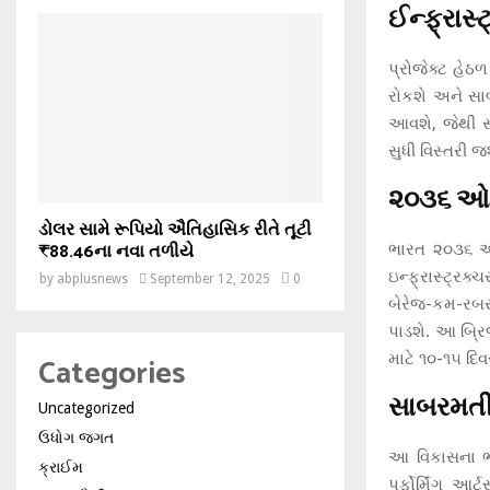
ઈન્ફ્રાસ
પ્રોજેક્ટ હેઠ
રોકશે અને સાબ
આવશે, જેથી સ
સુધી વિસ્તરી જ
૨૦૩૬ ઓલિ
ડોલર સામે રૂપિયો ઐતિહાસિક રીતે તૂટી
₹88.46ના નવા તળીયે
ભારત ૨૦૩૬ ઓ
ઇન્ફ્રાસ્ટ્રક
by
abplusnews
September 12, 2025
0
બેરેજ-કમ-રબર 
પાડશે. આ બ્ર
Categories
માટે ૧૦-૧૫ દિવસ
સાબરમતી 
Uncategorized
ઉધોગ જગત
આ વિકાસના ભાગ
ક્રાઈમ
પર્ફોર્મિંગ આ