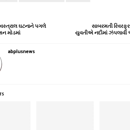
વસ્ત્રાલ ઘટનાને પગલે
સાબરમતી રિવરફ્ર
ન મોડમાં
યુવતીએ નદીમાં ઝંપલાવી 
abplusnews
TS