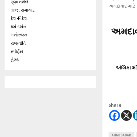
જીવનશૈલી
અમદાવાદ માટે જ
તાજા સમાચાર
દેશ-વિદેશ
ધર્મ દર્શન
અમદાવ
મનોરંજન
રાજનીતિ
સ્પોર્ટ્સ
હેલ્થ
અંબિકા મં
Share
AHMEDABAD