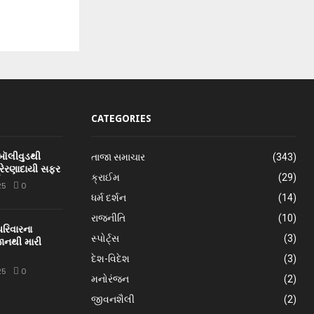
CATEGORIES
 બૉલીવુડથી
તાજા સમાચાર
(343)
્રેરણાદાયી સફર
ક્રાઈમ
(29)
25
0
ધર્મ દર્શન
(14)
રાજનીતિ
(10)
પરિવારના
સ્પોર્ટ્સ
(3)
ાનથી મારી
દેશ-વિદેશ
(3)
25
0
મનોરંજન
(2)
જીવનશૈલી
(2)