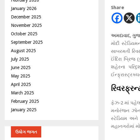
Share
January 2026
December 2025
November 2025
October 2025
અમદાવાદ, ગુજ
September 2025
મોદી સ્ટેડિય
August 2025
સાબરમતી રિવરફ
ઈંદિરા બ્રિજ 
July 2025
શહેરના પરિદ
June 2025
ઈન્ફ્રાસ્ટ્રક્ચ
May 2025
April 2025
રિવરફ્રન્
March 2025
February 2025
ફેઝ-2 માં પહેલા
January 2025
મનોરંજન ઝોન, 
સ્ટેડિયમ અને 
મહાનગરોમાં મો
ઉધોગ જગત