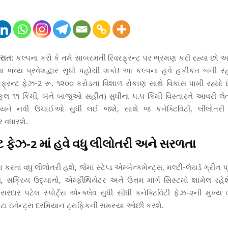
રાત:
કલ્પના કરો કે તમે સાબરમતી રિવરફ્રન્ટ પર ભ્રમણ કરી રહ્યા છો અને
મના ભવ્ય પ્રવેશદ્વાર સુધી પહોંચી શકો! આ કલ્પના હવે હકીકત બની રહ
્રન્ટ ફેઝ-2 રૂ. ૧૨૦૦ કરોડના વિશાળ રોકાણ સાથે વિકાસ પામી રહ્યો 
(કુલ ૧૧ કિમી, બંને બાજુઓ સહીત) સુધીના ૫.૫ કિમી વિસ્તારને આવરી લે
ૃશ્યને નવી ઉંચાઈઓ સુધી લઈ જશે, સાથે જ કનેક્ટિવિટી, લીલોતર
ર વધારશે.
ટ ફેઝ-2 માં
હવે વધુ લીલોતરી અને સરળતા
 કરતાં વધુ લીલોતરી હશે, જેમાં સ્ટેપ્ડ એમ્બેન્કમેન્ટ્સ, મલ્ટી-લેયર્ડ ગ્રીન 
સક્રિય ઉદ્યાનો, એમ્ફીથિયેટર અને ઉત્તમ માર્ગ સિસ્ટમો શામેલ રહેશે.
સરદાર પટેલ સ્પોર્ટ્સ એન્ક્લેવ સુધી સીધી કનેક્ટિવિટી ફેઝ-૨ની મુખ્ય
ટા ઇવેન્ટ્સ દરમિયાન ટ્રાફિકની સમસ્યા ઓછી કરશે.