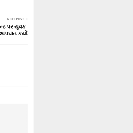
NEXT POST
ન્ટ પર યુવક-
આપઘાત કર્યો