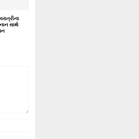
વરાત્રીના
્નાન સાથે
પન