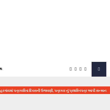
્થ
પત્રકારિતા દિવસની ઉજવણી, પત્રકાર નું પ્રશસ્તિપત્ર આપી સન્માન
⇝ 16 મે