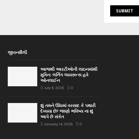
જીવનશૈલી
આજથી આરટીઓની લાઇનમાંથી
મુક્તિ: લર્નિંગ લાયસન્સ હવે
ઓનલાઈન
July 8, 2025
0
શું તમને ઊંઘમાં વરસાદ કે પથારી
દેખાયા છે? જાણો ભવિષ્ય ના શું
આપે છે સંકેત
January 14, 2025
0