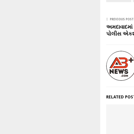
PREVIOUS POST
અમદાવાદમાં 
પોલીસ એકશ
RELATED POS