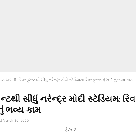
સમાચાર
રિવરફ્રન્ટથી સીધું નરેન્દ્ર મોદી સ્ટેડિયમ: રિવરફ્રન્ટ ફેઝ-2 નું ભવ્ય કામ
ન્ટથી સીધું નરેન્દ્ર મોદી સ્ટેડિયમ: રિ
ું ભવ્ય કામ
March 20, 2025