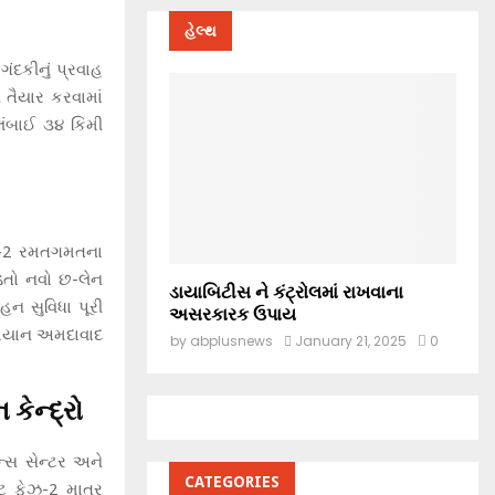
હેલ્થ
ંદકીનું પ્રવાહ
 તૈયાર કરવામાં
લંબાઈ ૩૪ કિમી
ઝ-2 રમતગમતના
ોડતો નવો છ-લેન
ડાયાબિટીસ ને કંટ્રોલમાં રાખવાના
હન સુવિધા પૂરી
અસરકારક ઉપાય
મિયાન અમદાવાદ
by
abplusnews
January 21, 2025
0
ેન્દ્રો
ન્સ સેન્ટર અને
CATEGORIES
્ટ ફેઝ-2 માત્ર