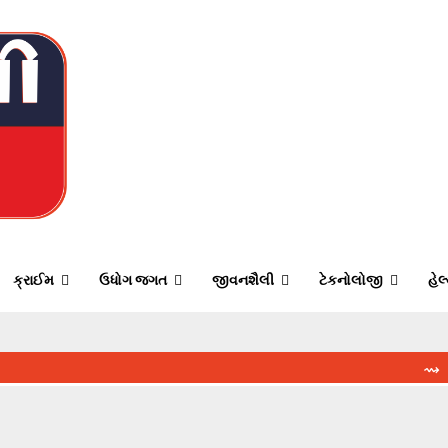
ક્રાઈમ
ઉધોગ જગત
જીવનશૈલી
ટેકનોલોજી
હેલ
⇝ હરગાંવમાં 