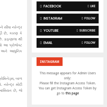
:
FACEBOOK
LIKE
C
H
INSTAGRAM
FOLLOW
 સીધા નરેન્દ્ર
YOUTUBE
SUBSCRIBE
ી છે, કારણ કે
છે. ડાફણાલા થી
EMAIL
FOLLOW
તો આ પ્રોજેક્ટ
ી અને આધુનિક
INSTAGRAM
This message appears for Admin Users
only:
પ્રોમિનેડ્સ, બાળ
Please fill the Instagram Access Token.
 નરેન્દ્ર મોદી
You can get Instagram Access Token by
 ખાસિયત છે, જે
go to
this page