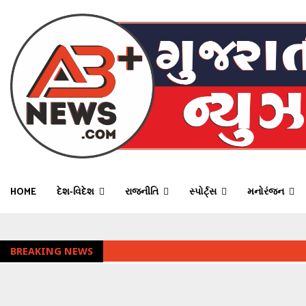
HOME
દેશ-વિદેશ
રાજનીતિ
સ્પોર્ટ્સ
મનોરંજન
BREAKING NEWS