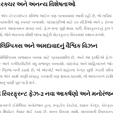
્ટ્રક્ચર અને અનન્ય વિશેષતાઓ
ળ એક ઈન્ટરસેપ્ટર સીવેજ લાઈન પણ બનાવવામાં આવી રહી છે, જે નદીમાં ગ
રમતીને વધુ સ્વચ્છ બનાવશે. પદયાત્રીઓ માટે ૬૦ સીડીઓ અને ૮ રેમ્પ્સ
રળ આવાગમન શક્ય બને. ફેઝ-૨ના પૂર્ણ થયા પછી, રિવરફ્રન્ટનું કુલ 
શે, જેને ભારતના સૌથી લાંબા શહેરી વોટરફ્રન્ટ વિકાસમાં સ્થાન મળશે.
મ્પિક્સ અને અમદાવાદનું વૈશ્વિક વિઝન
લિમ્પિક્સ યજમાન બનવા માટે પ્રયાસશીલ છે, અને આ દ્રષ્ટિએ ફે
્ચર અને કનેક્ટિવિટીને વધુ મજબૂત બનાવશે. ચાંદખેડા અને શાહિબાગને જ
બ્રિજ બની રહ્યો છે, જે એરપોર્ટ અને શહેરના કેન્દ્ર સુધી ઝડપી પરિવ
િજ એક સાથે પાણી સંગ્રહ કરવાની પણ ક્ષમતા ધરાવશે, જે આપતકાળ દર
નું પાણી પૂરું પાડી શકે.
રિવરફ્રન્ટ ફેઝ-2 નવા આકર્ષણો અને મનોરંજન ક
રૂપે ઈમેજિકા મનોરંજન હબ, રૂફટોપ રેસ્ટોરાં, ધ્યાન કેન્દ્ર, કોન્ફર
ર્ટ્સ થિયેટર તૈયાર થઈ રહ્યું છે. સતત વિકાસ સાથે, સાબરમતી રિવરફ્રન