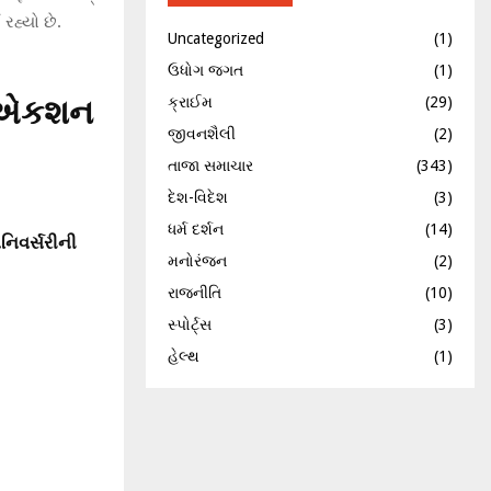
રહ્યો છે.
Uncategorized
(1)
ઉધોગ જગત
(1)
સ એકશન
ક્રાઈમ
(29)
જીવનશૈલી
(2)
તાજા સમાચાર
(343)
દેશ-વિદેશ
(3)
ધર્મ દર્શન
(14)
નિવર્સરીની
મનોરંજન
(2)
રાજનીતિ
(10)
સ્પોર્ટ્સ
(3)
હેલ્થ
(1)