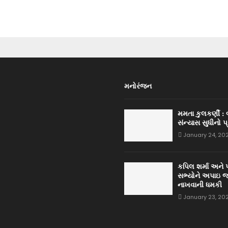
મનોરંજન
મમતા કુલકર્ણી :
સંન્યાસ સુધીનો પ
January 24, 20
કપિલ શર્મા અને 
સભ્યોને અપાઇ જ
નાખવાની ધમકી
January 23, 20