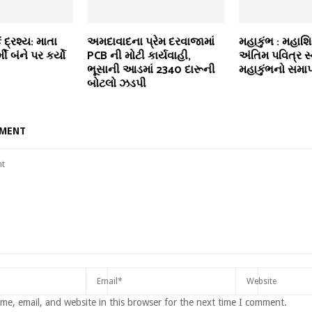
ં દ્રશ્ય: માતા
અમદાવાદના પ્રેમ દરવાજામાં
મહાકુંભ : મહાશિ
ી બંને પર કર્યો
PCB ની મોટી કાર્યવાહી,
અંતિમ પવિત્ર સ
ભૂસાની આડમાં 2340 દારૂની
મહાકુંભનો સમા
બોટલો ઝડપી
MMENT
e, email, and website in this browser for the next time I comment.