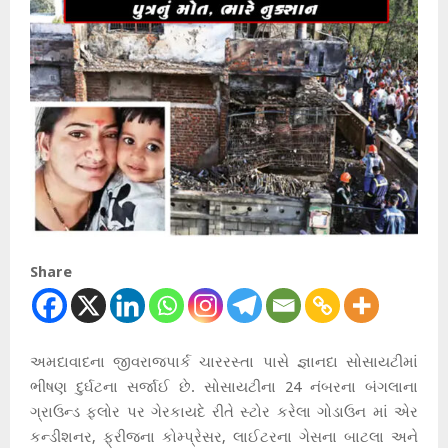
Share
અમદાવાદના જીવરાજપાર્ક ચારરસ્તા પાસે જ્ઞાનદા સોસાયટીમાં
ભીષણ દુર્ઘટના સર્જાઈ છે. સોસાયટીના 24 નંબરના બંગલાના
ગ્રાઉન્ડ ફ્લોર પર ગેરકાયદે રીતે સ્ટોર કરેલા ગોડાઉન માં એર
કન્ડીશનર, ફ્રીજના કોમ્પ્રેસર, લાઈટરના ગેસના બાટલા અને