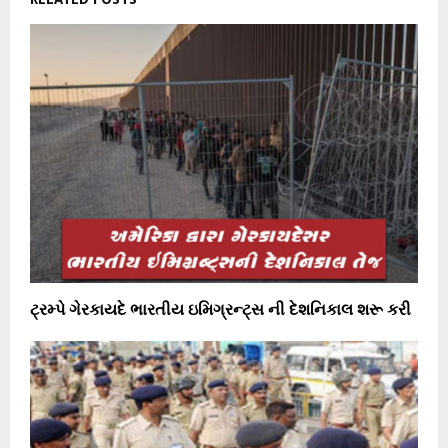
ટ્રમ્પે ગેરકાયદે ભારતીય ઇમિગ્રન્ટ્સ ની દેશનિકાલ શરૂ કરી