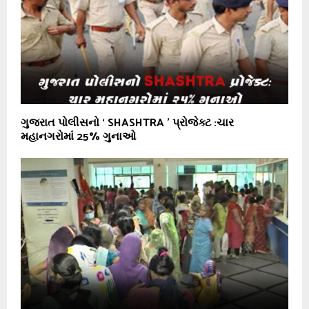
ગુજરાત પોલીસનો ‘ SHASHTRA ’ પ્રોજેક્ટ :ચાર
મહાનગરોમાં 25% ગુનાઓ