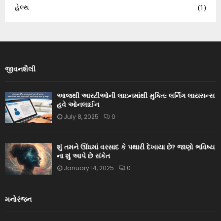
હેલ્થ
(1)
જીવનશૈલી
આજથી આરટીઓની લાઇનમાંથી મુક્તિ: લર્નિંગ લાયસન્સ
હવે ઓનલાઈન
July 8, 2025
0
શું તમને ઊંઘમાં વરસાદ કે પથારી દેખાયા છે? જાણો ભવિષ્ય
ના શું આપે છે સંકેત
January 14, 2025
0
મનોરંજન