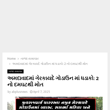
Home
તાજા સમાચાર
અમદાવાદમાં ગેરકાયદે ગોડાઉન માં ધડાકો: 2 નો દમઘટથી મોત
તાજા સમાચાર
અમદાવાદમાં ગેરકાયદે ગોડાઉન માં ધડાકો: 2
નો દમઘટથી મોત
by
abplusnews
April 7, 2025