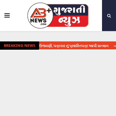
PRIMARY
MENU
 દિવસની ઉજવણી, પત્રકાર નું પ્રશસ્તિપત્ર આપી સન્માન
BREAKING NEWS
⇝ 16 મેની શનિ જયંત