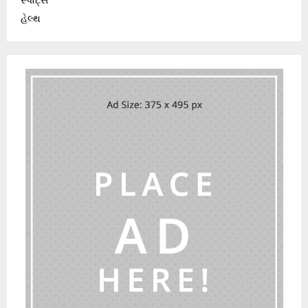
હેલ્થ