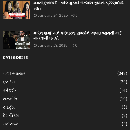
મમતા કુલકર્ણી : બૉલીવુડથી સંન્યાસ સુધીનો પ્રેરણાદાયી
સફર
January 24, 2025
0
કપિલ શર્મા અને પરિવારના સભ્યોને અપાઇ જાનથી મારી
નાખવાની ધમકી
January 23, 2025
0
CATEGORIES
તાજા સમાચાર
(343)
ક્રાઈમ
(29)
ધર્મ દર્શન
(14)
રાજનીતિ
(10)
સ્પોર્ટ્સ
(3)
દેશ-વિદેશ
(3)
મનોરંજન
(2)