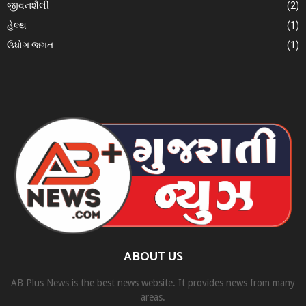
જીવનશૈલી
(2)
હેલ્થ
(1)
ઉધોગ જગત
(1)
ABOUT US
AB Plus News is the best news website. It provides news from many
areas.