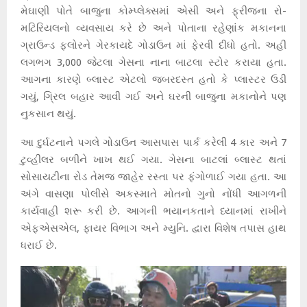
મેઘાણી પોતે બાજુના કોમ્પ્લેક્સમાં એસી અને ફ્રીજના રો-
મટિરિયલનો વ્યવસાય કરે છે અને પોતાના રહેણાંક મકાનના
ગ્રાઉન્ડ ફ્લોરને ગેરકાયદે ગોડાઉન માં ફેરવી દીધો હતો. અહીં
લગભગ 3,000 જેટલા ગેસના નાના બાટલા સ્ટોર કરાયા હતા.
આગના કારણે બ્લાસ્ટ એટલો જબરદસ્ત હતો કે પ્લાસ્ટર ઉડી
ગયું, ગ્રિલ બહાર આવી ગઈ અને ઘરની બાજુના મકાનોને પણ
નુકસાન થયું.
આ દુર્ઘટનાને પગલે ગોડાઉન આસપાસ પાર્ક કરેલી 4 કાર અને 7
ટુવ્હીલર બળીને ખાખ થઈ ગયા. ગેસના બાટલાં બ્લાસ્ટ થતાં
સોસાયટીના રોડ તેમજ જાહેર રસ્તા પર ફંગોળાઈ ગયા હતા. આ
અંગે વાસણા પોલીસે અકસ્માતે મોતનો ગુનો નોંધી આગળની
કાર્યવાહી શરૂ કરી છે. આગની ભયાનકતાને ધ્યાનમાં રાખીને
એફએસએલ, ફાયર વિભાગ અને મ્યુનિ. દ્વારા વિશેષ તપાસ હાથ
ધરાઈ છે.