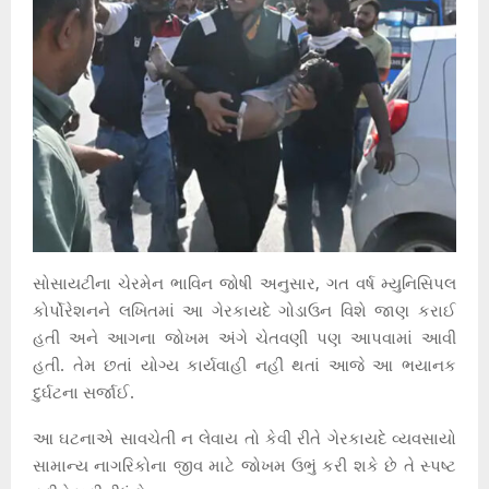
સોસાયટીના ચેરમેન ભાવિન જોષી અનુસાર, ગત વર્ષ મ્યુનિસિપલ
કોર્પોરેશનને લખિતમાં આ ગેરકાયદે ગોડાઉન વિશે જાણ કરાઈ
હતી અને આગના જોખમ અંગે ચેતવણી પણ આપવામાં આવી
હતી. તેમ છતાં યોગ્ય કાર્યવાહી નહીં થતાં આજે આ ભયાનક
દુર્ઘટના સર્જાઈ.
આ ઘટનાએ સાવચેતી ન લેવાય તો કેવી રીતે ગેરકાયદે વ્યવસાયો
સામાન્ય નાગરિકોના જીવ માટે જોખમ ઉભું કરી શકે છે તે સ્પષ્ટ