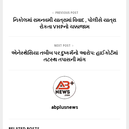
PREVIOUS POST
નિકોલમાં રામનવમી યાત્રામાં વિવાદ , પોલીસે યાત્રા
રોકતા VHPનો ચક્કાજામ
NEXT POST
એનેસ્થેસિયા તબીબ પર દુષ્કર્મનો આરોપ: હાઈકોર્ટમાં
તટસ્થ તપાસની માંગ
abplusnews
RELATED POSTS