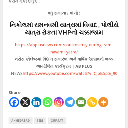
કરીને મૂકી દીધું છે.
વધુ સમાચાર વાંચો :
નિકોલમાં રામનવમી યાત્રામાં વિવાદ , પોલીસે
યાત્રા રોકતા VHPનો ચક્કાજામ
https://abplusnews.com/controversy-during-ram-
navami-yatra/
નરોડા કોલેજમાં વિદાય સમારંભ અને વાર્ષિક ઉત્સવનો ભવ્ય
આયોજિત કાર્યક્રમ | AB PLUS
NEWS
https://www.youtube.com/watch?v=CjpB5p5i_90
Share
AHMEDABAD
FIRE
GUJARAT