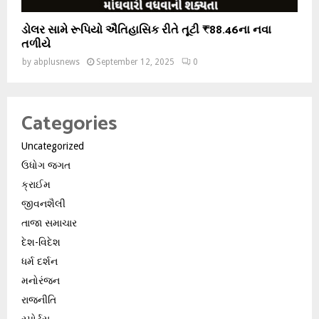
ડોલર સામે રૂપિયો ઐતિહાસિક રીતે તૂટી ₹88.46ના નવા
તળીયે
by
abplusnews
September 12, 2025
0
Categories
Uncategorized
ઉધોગ જગત
ક્રાઈમ
જીવનશૈલી
તાજા સમાચાર
દેશ-વિદેશ
ધર્મ દર્શન
મનોરંજન
રાજનીતિ
સ્પોર્ટ્સ