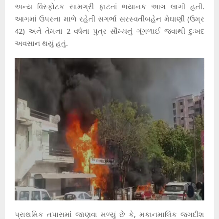
અન્ય વિસ્ફોટક સામગ્રી ફાટતાં ભયાનક આગ લાગી હતી.
આગમાં ઉપરના માળે રહેતી સગર્ભા સરસ્વતીબહેન મેઘાણી (ઉમ્ર
42) અને તેમના 2 વર્ષના પુત્ર સૌમ્યનું ગૂંગળાઈ જવાથી દુઃખદ
અવસાન થયું હતું.
પ્રાથમિક તપાસમાં જાણવા મળ્યું છે કે, મકાનમાલિક જગદીશ