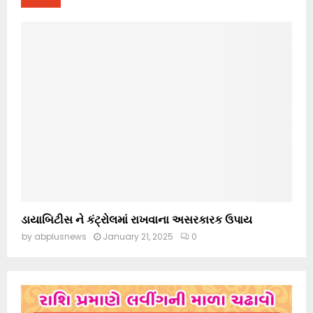
ડાયાબિટીસ ને કંટ્રોલમાં રાખવાના અસરકારક ઉપાય
by
abplusnews
January 21, 2025
0