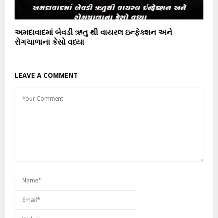
અમદાવાદમાં બેવડી ઋતુ થી વાયરલ ઇન્ફેક્શન અને
રોગચાળાના કેસો વધ્યા
LEAVE A COMMENT