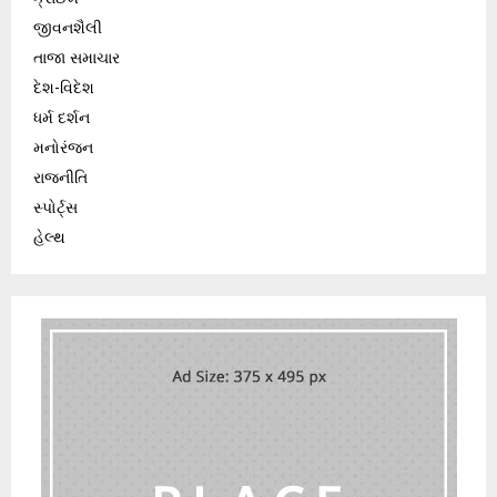
જીવનશૈલી
તાજા સમાચાર
દેશ-વિદેશ
ધર્મ દર્શન
મનોરંજન
રાજનીતિ
સ્પોર્ટ્સ
હેલ્થ