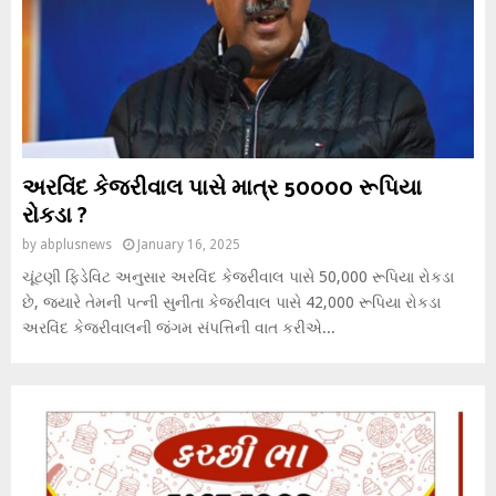
અરવિંદ કેજરીવાલ પાસે માત્ર 50000 રૂપિયા
રોકડા ?
by
abplusnews
January 16, 2025
ચૂંટણી ફિડેવિટ અનુસાર અરવિંદ કેજરીવાલ પાસે 50,000 રૂપિયા રોકડા
છે, જ્યારે તેમની પત્ની સુનીતા કેજરીવાલ પાસે 42,000 રૂપિયા રોકડા
અરવિંદ કેજરીવાલની જંગમ સંપત્તિની વાત કરીએ...