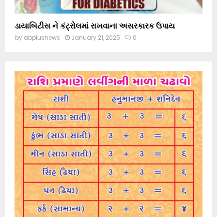
ડાયાબિટીસ ને કંટ્રોલમાં રાખવાના અસરકારક ઉપાય
by
abplusnews
January 21, 2025
0