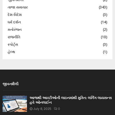
તાજા સમાચાર
(343)
દેશ-વિદેશ
(3)
ધર્મ દર્શન
(14)
મનોરંજન
(2)
રાજનીતિ
(10)
સ્પોર્ટ્સ
(3)
હેલ્થ
(1)
જીવનશૈલી
આજથી આરટીઓની લાઇનમાંથી મુક્તિ: લર્નિંગ લાયસન્સ
હવે ઓનલાઈન
July 8, 2025
0