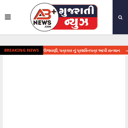
PRIMARY
MENU
ારિતા દિવસની ઉજવણી, પત્રકાર નું પ્રશસ્તિપત્ર આપી સન્માન
BREAKING NEWS
⇝ 16 મેની શન