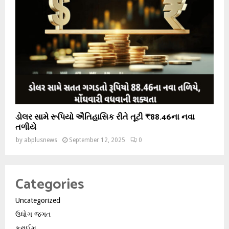
ડોલર સામે રૂપિયો ઐતિહાસિક રીતે તૂટી ₹88.46ના નવા
તળીયે
by
abplusnews
September 12, 2025
0
Categories
Uncategorized
ઉધોગ જગત
ક્રાઈમ