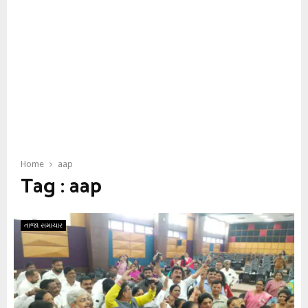
Home
aap
Tag : aap
તાજા સમાચાર