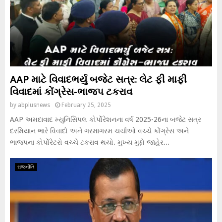
AAP માટે વિવાદભર્યુ બજેટ સત્ર: લેટ ફી માફી
વિવાદમાં કોંગ્રેસ-ભાજપ ટકરાવ
by
abplusnews
February 25, 2025
AAP અમદાવાદ મ્યુનિસિપલ કોર્પોરેશનના વર્ષ 2025-26ના બજેટ સત્ર
દરમિયાન ભારે વિવાદો અને ગરમાગરમ ચર્ચાઓ વચ્ચે કોંગ્રેસ અને
ભાજપના કોર્પોરેટરો વચ્ચે ટકરાવ થયો. મુખ્ય મુદ્દો જાહેર...
રાજનીતિ