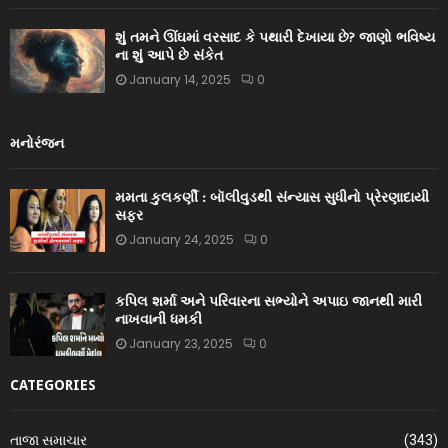
શું તમને ઊંઘમાં વરસાદ કે પથારી દેખાયા છે? જાણો ભવિષ્ય
ના શું આપે છે સંકેત
January 14, 2025
0
મનોરંજન
મમતા કુલકર્ણી : બૉલીવુડથી સંન્યાસ સુધીનો પ્રેરણાદાયી
સફર
January 24, 2025
0
કપિલ શર્મા અને પરિવારના સભ્યોને અપાઇ જાનથી મારી
નાખવાની ધમકી
January 23, 2025
0
CATEGORIES
તાજા સમાચાર
(343)