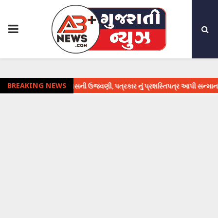
PRIMARY
MENU
ત્રકારિતા દિવસની ઉજવણી, પત્રકાર નું પ્રશસ્તિપત્ર આપી સન્માન
BREAKING NEWS
⇝ 16 મેની