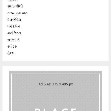
જીવનશૈલી
તાજા સમાચાર
દેશ-વિદેશ
ધર્મ દર્શન
મનોરંજન
રાજનીતિ
સ્પોર્ટ્સ
હેલ્થ