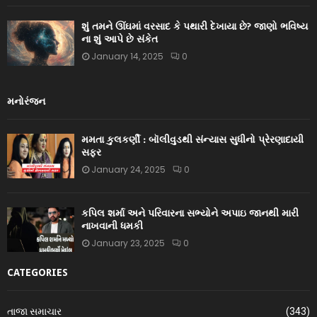
શું તમને ઊંઘમાં વરસાદ કે પથારી દેખાયા છે? જાણો ભવિષ્ય
ના શું આપે છે સંકેત
January 14, 2025
0
મનોરંજન
મમતા કુલકર્ણી : બૉલીવુડથી સંન્યાસ સુધીનો પ્રેરણાદાયી
સફર
January 24, 2025
0
કપિલ શર્મા અને પરિવારના સભ્યોને અપાઇ જાનથી મારી
નાખવાની ધમકી
January 23, 2025
0
CATEGORIES
તાજા સમાચાર
(343)