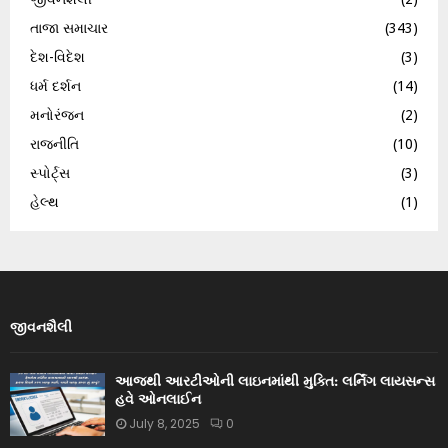
તાજા સમાચાર
(343)
દેશ-વિદેશ
(3)
ધર્મ દર્શન
(14)
મનોરંજન
(2)
રાજનીતિ
(10)
સ્પોર્ટ્સ
(3)
હેલ્થ
(1)
જીવનશૈલી
આજથી આરટીઓની લાઇનમાંથી મુક્તિ: લર્નિંગ લાયસન્સ
હવે ઓનલાઈન
July 8, 2025
0