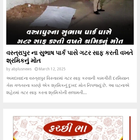
વસ્ત્રાપુર ના સુભાષ પાર્ક પાસે ગટર સાફ કરતી વખતે
શ્રમિકનું મોત
by
abplusnews
March 12, 2025
અમદાવાદના વસ્ત્રાપુર વિસ્તારમાં ગટર સાફ કરવાની કામગીરી દરમિયાન
ગેસ ગળતરના કારણે એક શ્રમિકનું દુખદ મોત નિપજ્યું છે. આ ઘટનાએ
શહેરમાં ગટર સાફ કરતા શ્રમિકોની સલામતી...