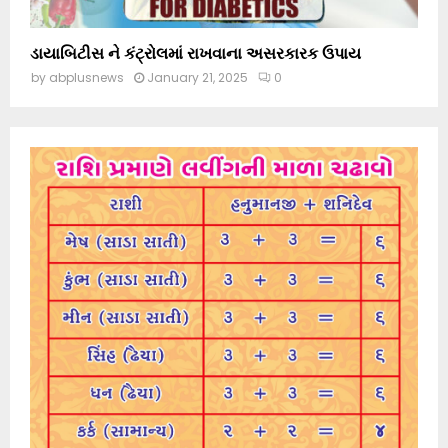
ડાયાબિટીસ ને કંટ્રોલમાં રાખવાના અસરકારક ઉપાય
by
abplusnews
January 21, 2025
0