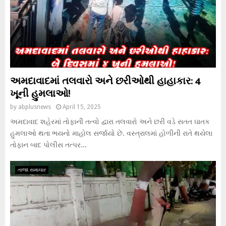
અમદાવાદમાં તલવારો અને છરીઓથી હાહાકાર: 4
ખૂની હુમલાઓ!
by
abplusnews
April 15, 2025
અમદાવાદ શહેરમાં તોફાની તત્વો દ્વારા તલવારો અને છરી વડે સતત ઘાતક
હુમલાઓ થતા ભયનો માહોલ સર્જાયો છે. વસ્ત્રાલમાં હોળીની રાતે થયેલા
તોફાન બાદ પોલીસ તત્પર...
તાજા સમાચાર