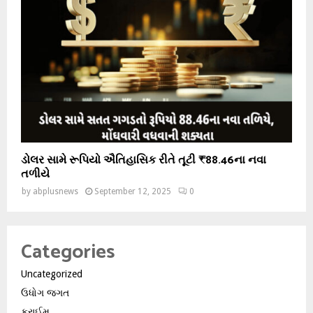
ડોલર સામે રૂપિયો ઐતિહાસિક રીતે તૂટી ₹88.46ના નવા
તળીયે
by
abplusnews
September 12, 2025
0
Categories
Uncategorized
ઉધોગ જગત
ક્રાઈમ