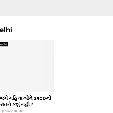
elhi
ાજનીતિ
 ભાજપે મહિલાઓને 2500ની
ાતને કશું નહીં ?
January 20, 2025