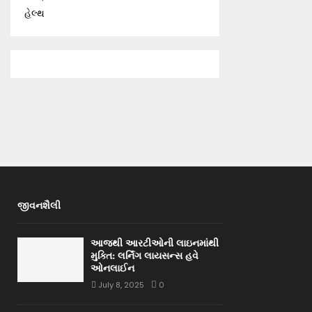
હેલ્થ
જીવનશૈલી
આજથી આરટીઓની લાઇનમાંથી
મુક્તિ: લર્નિંગ લાયસન્સ હવે
ઓનલાઈન
July 8, 2025
0