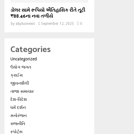
ડોલર સામે રૂપિયો ઐતિહાસિક રીતે તૂટી
₹88.46ના નવા તળીયે
by
abplusnews
September 12, 2025
0
Categories
Uncategorized
ઉધોગ જગત
ક્રાઈમ
જીવનશૈલી
તાજા સમાચાર
દેશ-વિદેશ
ધર્મ દર્શન
મનોરંજન
રાજનીતિ
સ્પોર્ટ્સ