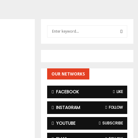
S
e
a
S
r
c
E
h
f
A
o
OUR NETWORKS
r
R
:
FACEBOOK
LIKE
C
H
INSTAGRAM
FOLLOW
YOUTUBE
SUBSCRIBE