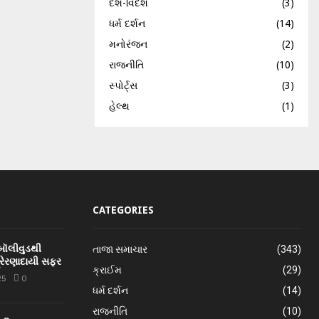
દેશ-વિદેશ
(3)
ધર્મ દર્શન
(14)
મનોરંજન
(2)
રાજનીતિ
(10)
સ્પોર્ટ્સ
(3)
હેલ્થ
(1)
CATEGORIES
 બૉલીવુડથી
તાજા સમાચાર
(343)
્રેરણાદાયી સફર
ક્રાઈમ
(29)
25
0
ધર્મ દર્શન
(14)
રાજનીતિ
(10)