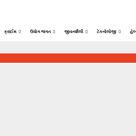
ક્રાઈમ
ઉધોગ જગત
જીવનશૈલી
ટેકનોલોજી
હેલ