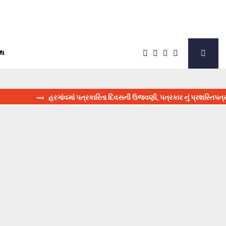
્થ
⇝ હરગાંવમાં પત્રકારિતા દિવસની ઉજવણી, પત્રકાર નું પ્રશસ્તિપત્ર આપી