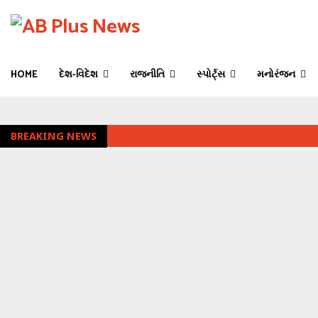
HOME
દેશ-વિદેશ
રાજનીતિ
સ્પોર્ટ્સ
મનોરંજન
BREAKING NEWS