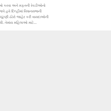
દાઓ કરવા અને મફતની રેવડીઓનો
જપે હવે દિલ્હીમાં વિધાનસભાની
 ચૂંટણી ઢંઢેરો જાહેર કરી વાયદાઓની
ી. તેમાંય મહિલાઓ માટે...