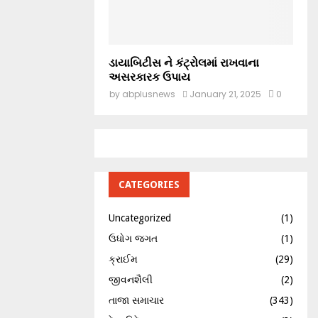
ડાયાબિટીસ ને કંટ્રોલમાં રાખવાના
અસરકારક ઉપાય
by
abplusnews
January 21, 2025
0
CATEGORIES
Uncategorized
(1)
ઉધોગ જગત
(1)
ક્રાઈમ
(29)
જીવનશૈલી
(2)
તાજા સમાચાર
(343)