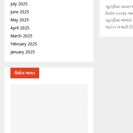
July 2025
ચૂંટણીમાં વાય
June 2025
વિરોધ કરનાર ભા
May 2025
ચૂંટણીમાં ભાજપે
લાઈન લગાવી દીધ
April 2025
March 2025
February 2025
January 2025
ઉધોગ જગત