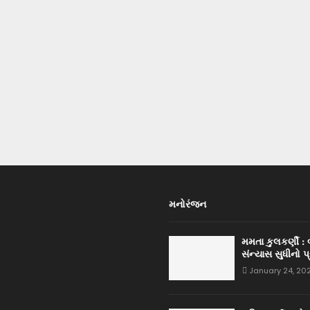
મનોરંજન
મમતા કુલકર્ણી :
સંન્યાસ સુધીનો પ
January 24, 20