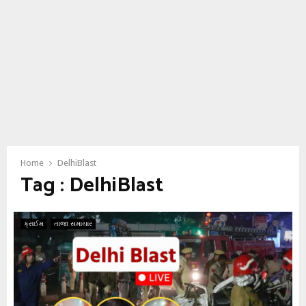
Home
DelhiBlast
Tag : DelhiBlast
ક્રાઈમ
તાજા સમાચાર