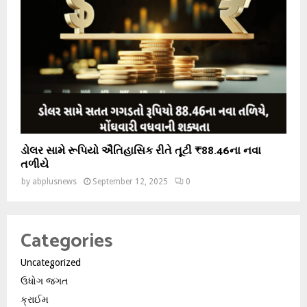
ડોલર સામે રૂપિયો ઐતિહાસિક રીતે તૂટી ₹88.46ના નવા
તળીયે
by
abplusnews
September 12, 2025
0
Categories
Uncategorized
ઉધોગ જગત
ક્રાઈમ