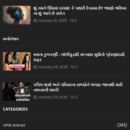
શું તમને ઊંઘમાં વરસાદ કે પથારી દેખાયા છે? જાણો ભવિષ્ય
ના શું આપે છે સંકેત
January 14, 2025
0
મનોરંજન
મમતા કુલકર્ણી : બૉલીવુડથી સંન્યાસ સુધીનો પ્રેરણાદાયી
સફર
January 24, 2025
0
કપિલ શર્મા અને પરિવારના સભ્યોને અપાઇ જાનથી મારી
નાખવાની ધમકી
January 23, 2025
0
CATEGORIES
તાજા સમાચાર
(343)