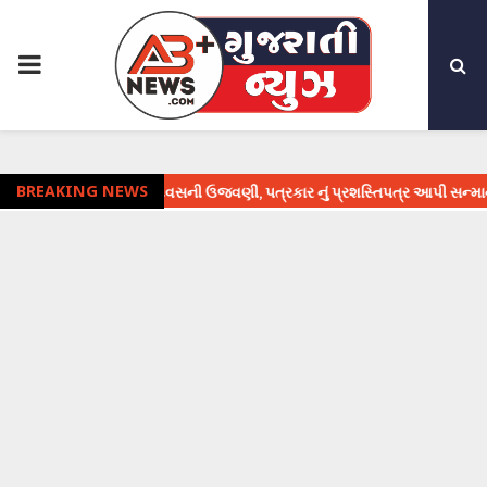
PRIMARY
MENU
ં પત્રકારિતા દિવસની ઉજવણી, પત્રકાર નું પ્રશસ્તિપત્ર આપી સન્માન
BREAKING NEWS
⇝ 16 મ