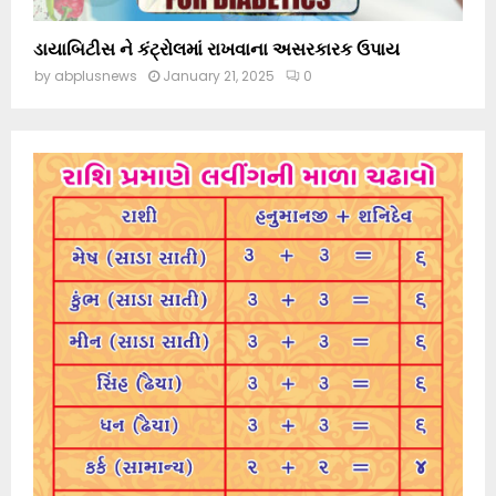
ડાયાબિટીસ ને કંટ્રોલમાં રાખવાના અસરકારક ઉપાય
by
abplusnews
January 21, 2025
0