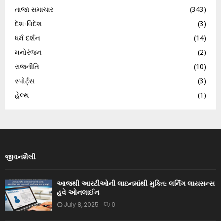
તાજા સમાચાર
(343)
દેશ-વિદેશ
(3)
ધર્મ દર્શન
(14)
મનોરંજન
(2)
રાજનીતિ
(10)
સ્પોર્ટ્સ
(3)
હેલ્થ
(1)
જીવનશૈલી
આજથી આરટીઓની લાઇનમાંથી મુક્તિ: લર્નિંગ લાયસન્સ
હવે ઓનલાઈન
July 8, 2025
0