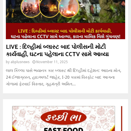
LIVE : દિલ્હીમાં બ્લાસ્ટ બાદ પોલીસની મોટી
કાર્યવાહી, ઘટના પહેલાના CCTV સામે આવ્યા
by
abplusnews
November 11, 2025
લાલ કિલ્લા પાસે ભયાનક કાર બ્લાસ્ટ થી દિલ્હીમાં દહેશત: આઠના મોત,
24 ઈજાગ્રસ્ત, હાઇઅલર્ટ જાહેર, I-20 કારમાં વિસ્ફોટ બાદ આગના
ગોળામાં ફેરવાઈ વિસ્તાર, ગૃહમંત્રી અમિત...