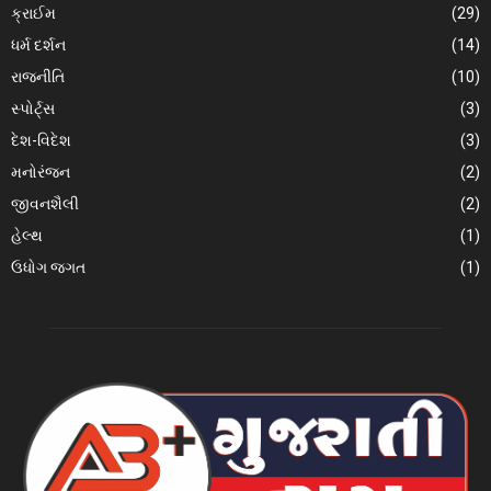
ક્રાઈમ
(29)
ધર્મ દર્શન
(14)
રાજનીતિ
(10)
સ્પોર્ટ્સ
(3)
દેશ-વિદેશ
(3)
મનોરંજન
(2)
જીવનશૈલી
(2)
હેલ્થ
(1)
ઉધોગ જગત
(1)