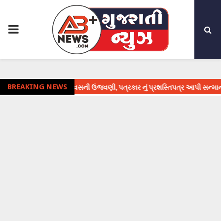
PRIMARY
MENU
 પત્રકારિતા દિવસની ઉજવણી, પત્રકાર નું પ્રશસ્તિપત્ર આપી સન્માન
BREAKING NEWS
⇝ 16 મ