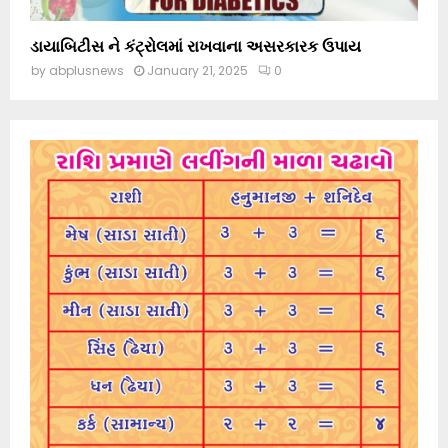
ડાયાબિટીસ ને કંટ્રોલમાં રાખવાના અસરકારક ઉપાય
by
abplusnews
January 21, 2025
0