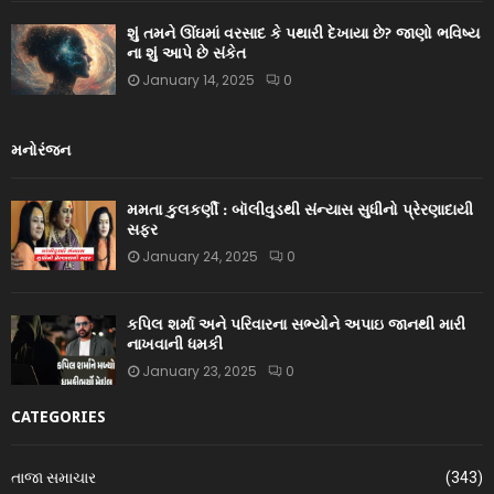
શું તમને ઊંઘમાં વરસાદ કે પથારી દેખાયા છે? જાણો ભવિષ્ય
ના શું આપે છે સંકેત
January 14, 2025
0
મનોરંજન
મમતા કુલકર્ણી : બૉલીવુડથી સંન્યાસ સુધીનો પ્રેરણાદાયી
સફર
January 24, 2025
0
કપિલ શર્મા અને પરિવારના સભ્યોને અપાઇ જાનથી મારી
નાખવાની ધમકી
January 23, 2025
0
CATEGORIES
તાજા સમાચાર
(343)