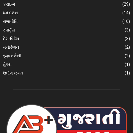
ક્રાઈમ
(29)
ધર્મ દર્શન
(14)
રાજનીતિ
(10)
સ્પોર્ટ્સ
(3)
દેશ-વિદેશ
(3)
મનોરંજન
(2)
જીવનશૈલી
(2)
હેલ્થ
(1)
ઉધોગ જગત
(1)