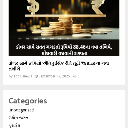
ડોલર સામે રૂપિયો ઐતિહાસિક રીતે તૂટી ₹88.46ના નવા
તળીયે
by
abplusnews
September 12, 2025
0
Categories
Uncategorized
ઉધોગ જગત
ક્રાઈમ