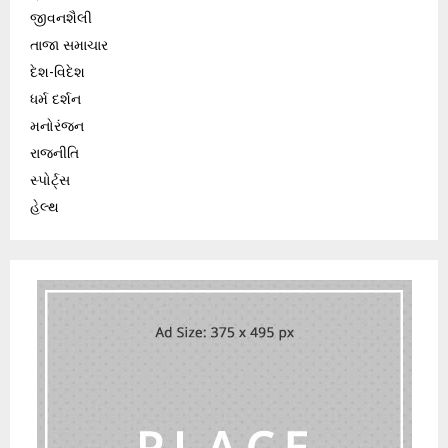
જીવનશૈલી
તાજા સમાચાર
દેશ-વિદેશ
ધર્મ દર્શન
મનોરંજન
રાજનીતિ
સ્પોર્ટ્સ
હેલ્થ