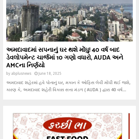
અમદાવાદમાં સપનાનું ઘર થશે મોંઘુ! 40 વર્ષ બાદ
ડેવલોપમેન્ટ ચાર્જમાં 10 ગણો વધારો, AUDA અને
AMCના નિર્ણયો
by
abplusnews
June 18, 2025
અમદાવાદ શહેરમાં હવે પોતાનું ઘર, મકાન કે ઓફિસ લેવી મોંઘી થઈ જશે,
કારણ કે, અમદાવાદ શહેરી વિકાસ સત્તા મંડળ ( AUDA ) દ્વારા 40 વર્ષ...