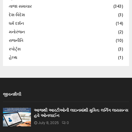
તાજા સમાચાર
(343)
દેશ-વિદેશ
(3)
ધર્મ દર્શન
(14)
મનોરંજન
(2)
રાજનીતિ
(10)
સ્પોર્ટ્સ
(3)
હેલ્થ
(1)
જીવનશૈલી
આજથી આરટીઓની લાઇનમાંથી મુક્તિ: લર્નિંગ લાયસન્સ
હવે ઓનલાઈન
July 8, 2025
0