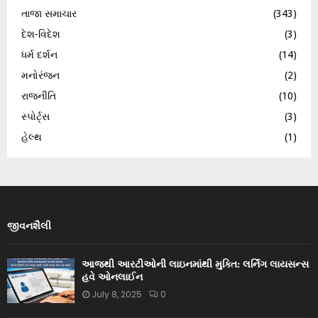
તાજા સમાચાર
(343)
દેશ-વિદેશ
(3)
ધર્મ દર્શન
(14)
મનોરંજન
(2)
રાજનીતિ
(10)
સ્પોર્ટ્સ
(3)
હેલ્થ
(1)
જીવનશૈલી
આજથી આરટીઓની લાઇનમાંથી મુક્તિ: લર્નિંગ લાયસન્સ
હવે ઓનલાઈન
July 8, 2025
0