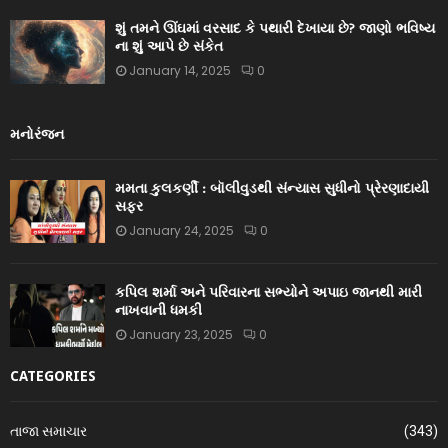
શું તમને ઊંઘમાં વરસાદ કે પથારી દેખાયા છે? જાણો ભવિષ્ય
ના શું આપે છે સંકેત
January 14, 2025
0
મનોરંજન
મમતા કુલકર્ણી : બૉલીવુડથી સંન્યાસ સુધીનો પ્રેરણાદાયી
સફર
January 24, 2025
0
કપિલ શર્મા અને પરિવારના સભ્યોને અપાઇ જાનથી મારી
નાખવાની ધમકી
January 23, 2025
0
CATEGORIES
તાજા સમાચાર
(343)