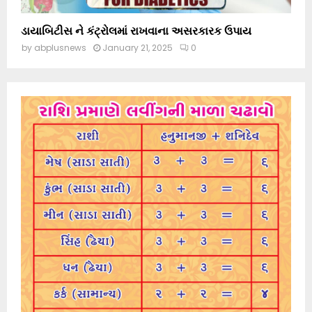
ડાયાબિટીસ ને કંટ્રોલમાં રાખવાના અસરકારક ઉપાય
by
abplusnews
January 21, 2025
0