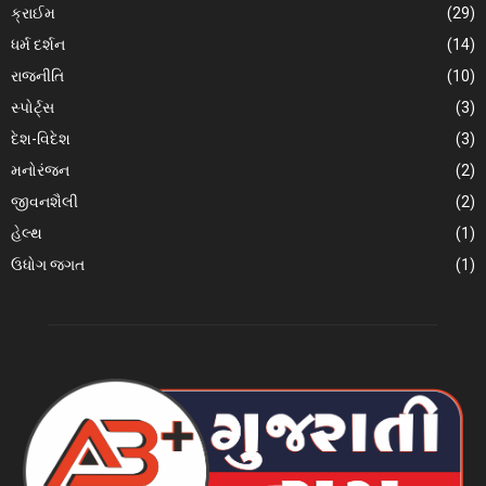
ક્રાઈમ
(29)
ધર્મ દર્શન
(14)
રાજનીતિ
(10)
સ્પોર્ટ્સ
(3)
દેશ-વિદેશ
(3)
મનોરંજન
(2)
જીવનશૈલી
(2)
હેલ્થ
(1)
ઉધોગ જગત
(1)