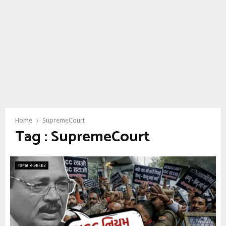
Home
SupremeCourt
Tag : SupremeCourt
તાજા સમાચાર