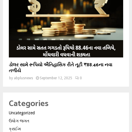
ડોલર સામે રૂપિયો ઐતિહાસિક રીતે તૂટી ₹88.46ના નવા
તળીયે
by
abplusnews
September 12, 2025
0
Categories
Uncategorized
ઉધોગ જગત
ક્રાઈમ