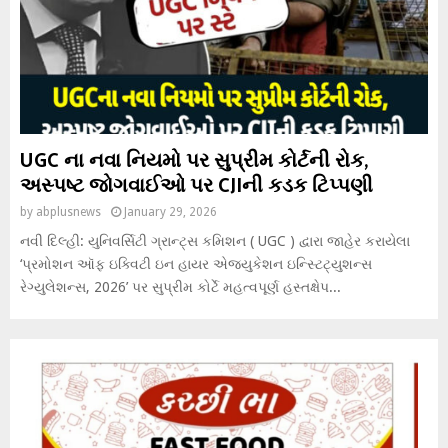
UGC ના નવા નિયમો પર સુપ્રીમ કોર્ટની રોક,
અસ્પષ્ટ જોગવાઈઓ પર CJIની કડક ટિપ્પણી
by
abplusnews
January 29, 2026
નવી દિલ્હી: યુનિવર્સિટી ગ્રાન્ટ્સ કમિશન ( UGC ) દ્વારા જાહેર કરાયેલા
‘પ્રમોશન ઑફ ઇક્વિટી ઇન હાયર એજ્યુકેશન ઇન્સ્ટિટ્યુશન્સ
રેગ્યુલેશન્સ, 2026’ પર સુપ્રીમ કોર્ટે મહત્વપૂર્ણ હસ્તક્ષેપ...