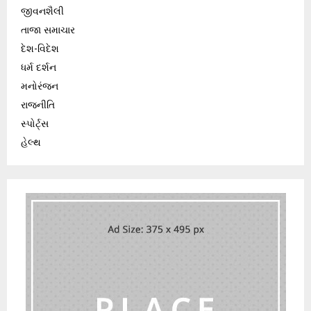
જીવનશૈલી
તાજા સમાચાર
દેશ-વિદેશ
ધર્મ દર્શન
મનોરંજન
રાજનીતિ
સ્પોર્ટ્સ
હેલ્થ