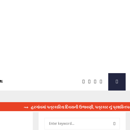
્થ
⇝ હરગાંવમાં પત્રકારિતા દિવસની ઉજવણી, પત્રકાર નું પ્રશસ્તિપત્ર આ
S
e