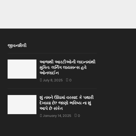
જીવનશૈલી
આજથી આરટીઓની લાઇનમાંથી
મુક્તિ: લર્નિંગ લાયસન્સ હવે
ઓનલાઈન
July 8, 2025
0
શું તમને ઊંઘમાં વરસાદ કે પથારી
દેખાયા છે? જાણો ભવિષ્ય ના શું
આપે છે સંકેત
January 14, 2025
0