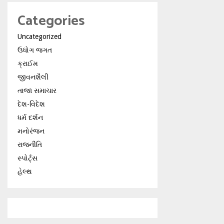
Categories
Uncategorized
ઉધોગ જગત
ક્રાઈમ
જીવનશૈલી
તાજા સમાચાર
દેશ-વિદેશ
ધર્મ દર્શન
મનોરંજન
રાજનીતિ
સ્પોર્ટ્સ
હેલ્થ