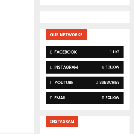
a
S
r
c
E
h
f
A
o
OUR NETWORKS
r
R
:
FACEBOOK
LIKE
C
H
INSTAGRAM
FOLLOW
YOUTUBE
SUBSCRIBE
EMAIL
FOLLOW
INSTAGRAM