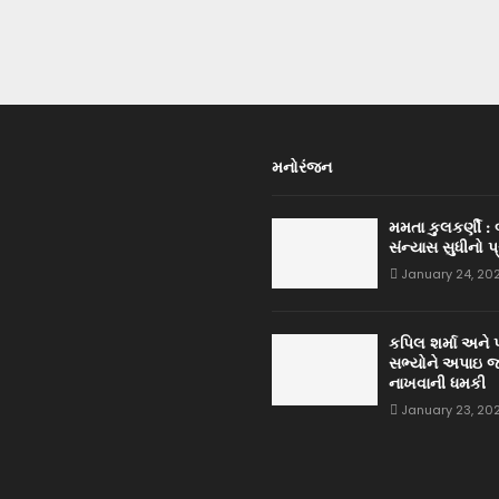
મનોરંજન
મમતા કુલકર્ણી :
સંન્યાસ સુધીનો પ
January 24, 20
કપિલ શર્મા અને 
સભ્યોને અપાઇ જ
નાખવાની ધમકી
January 23, 20