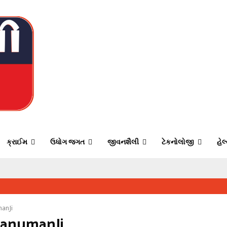
ક્રાઈમ
ઉધોગ જગત
જીવનશૈલી
ટેકનોલોજી
હેલ
anJi
HanumanJi