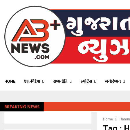
HOME
દેશ-વિદેશ
રાજનીતિ
સ્પોર્ટ્સ
મનોરંજન
BREAKING NEWS
Home
Hanum
Tag : 