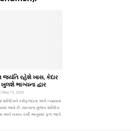
િ જયંતિ રહેશે ખાસ, કેદાર
ુલશે ભાગ્યના દ્વાર
May 15, 2026
ાં શનિદેવને કર્મફળદાતા અને ન્યાયના
વામાં આવે છે. માન્યતા મુજબ શનિદેવ
 સારા અને ખરાબ કર્મો અનુસાર ફળ આપે