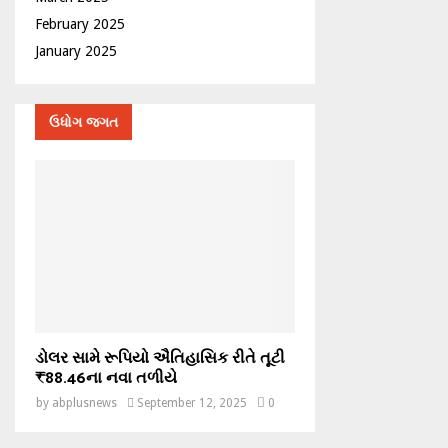
February 2025
January 2025
ઉધોગ જગત
ડોલર સામે રૂપિયો ઐતિહાસિક રીતે તૂટી
₹88.46ના નવા તળીયે
by
abplusnews
September 12, 2025
0