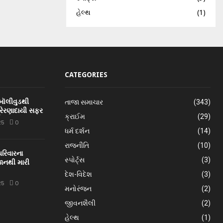
હેલ્થ
(1)
CATEGORIES
 બૉલીવુડથી
તાજા સમાચાર
(343)
્રેરણાદાયી સફર
ક્રાઈમ
(29)
25
0
ધર્મ દર્શન
(14)
રાજનીતિ
(10)
પરિવારના
સ્પોર્ટ્સ
(3)
ાનથી મારી
દેશ-વિદેશ
(3)
25
0
મનોરંજન
(2)
જીવનશૈલી
(2)
હેલ્થ
(1)