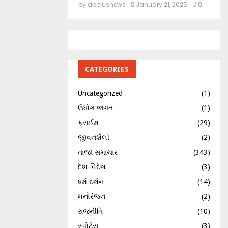
by
abplusnews
January 21, 2025
0
CATEGORIES
Uncategorized
(1)
ઉધોગ જગત
(1)
ક્રાઈમ
(29)
જીવનશૈલી
(2)
તાજા સમાચાર
(343)
દેશ-વિદેશ
(3)
ધર્મ દર્શન
(14)
મનોરંજન
(2)
રાજનીતિ
(10)
સ્પોર્ટ્સ
(3)