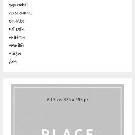
જીવનશૈલી
તાજા સમાચાર
દેશ-વિદેશ
ધર્મ દર્શન
મનોરંજન
રાજનીતિ
સ્પોર્ટ્સ
હેલ્થ