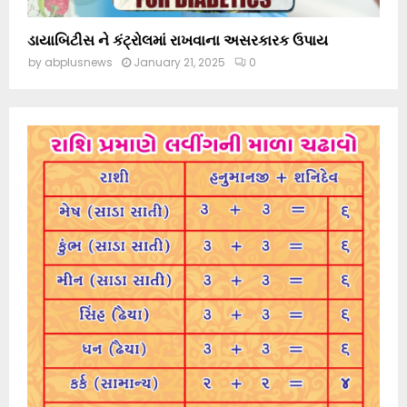
ડાયાબિટીસ ને કંટ્રોલમાં રાખવાના અસરકારક ઉપાય
by
abplusnews
January 21, 2025
0