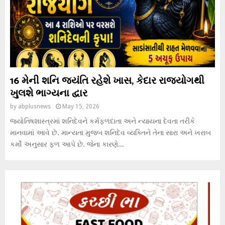
16 મેની શનિ જયંતિ રહેશે ખાસ, કેદાર રાજયોગથી
ખુલશે ભાગ્યના દ્વાર
by
abplusnews
May 15, 2026
જ્યોતિષશાસ્ત્રમાં શનિદેવને કર્મફળદાતા અને ન્યાયના દેવતા તરીકે
માનવામાં આવે છે. માન્યતા મુજબ શનિદેવ વ્યક્તિને તેના સારા અને ખરાબ
કર્મો અનુસાર ફળ આપે છે. જેના કારણે...