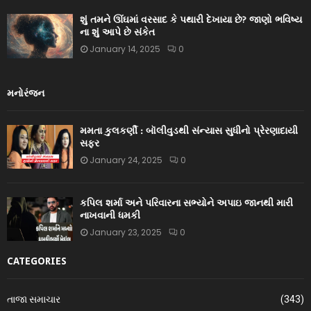
શું તમને ઊંઘમાં વરસાદ કે પથારી દેખાયા છે? જાણો ભવિષ્ય
ના શું આપે છે સંકેત
January 14, 2025
0
મનોરંજન
મમતા કુલકર્ણી : બૉલીવુડથી સંન્યાસ સુધીનો પ્રેરણાદાયી
સફર
January 24, 2025
0
કપિલ શર્મા અને પરિવારના સભ્યોને અપાઇ જાનથી મારી
નાખવાની ધમકી
January 23, 2025
0
CATEGORIES
તાજા સમાચાર
(343)