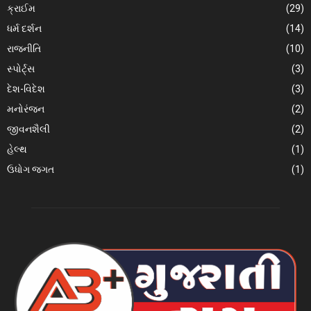
ક્રાઈમ
(29)
ધર્મ દર્શન
(14)
રાજનીતિ
(10)
સ્પોર્ટ્સ
(3)
દેશ-વિદેશ
(3)
મનોરંજન
(2)
જીવનશૈલી
(2)
હેલ્થ
(1)
ઉધોગ જગત
(1)