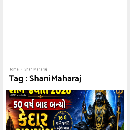
Home
ShaniMaharaj
Tag : ShaniMaharaj
તાજા સમાચાર