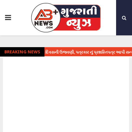
PRIMARY
MENU
માં પત્રકારિતા દિવસની ઉજવણી, પત્રકાર નું પ્રશસ્તિપત્ર આપી સન્માન
BREAKING NEWS
⇝ 1