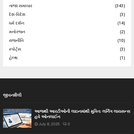
તાજા સમાચાર
(343)
દેશ-વિદેશ
(3)
ધર્મ દર્શન
(14)
મનોરંજન
(2)
રાજનીતિ
(10)
સ્પોર્ટ્સ
(3)
હેલ્થ
(1)
જીવનશૈલી
આજથી આરટીઓની લાઇનમાંથી મુક્તિ: લર્નિંગ લાયસન્સ
હવે ઓનલાઈન
July 8, 2025
0