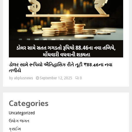
ડોલર સામે રૂપિયો ઐતિહાસિક રીતે તૂટી ₹88.46ના નવા
તળીયે
by
abplusnews
September 12, 2025
0
Categories
Uncategorized
ઉધોગ જગત
ક્રાઈમ