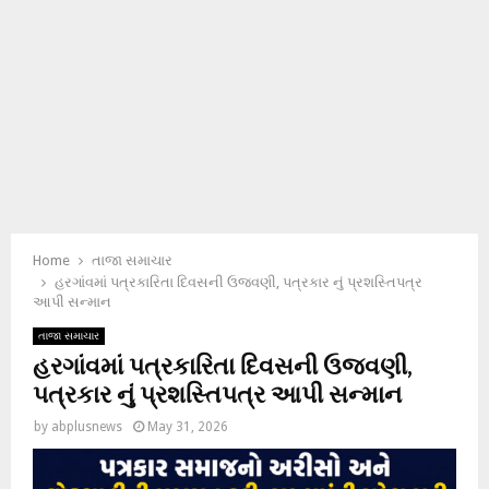
Home
તાજા સમાચાર
હરગાંવમાં પત્રકારિતા દિવસની ઉજવણી, પત્રકાર નું પ્રશસ્તિપત્ર
આપી સન્માન
તાજા સમાચાર
હરગાંવમાં પત્રકારિતા દિવસની ઉજવણી,
પત્રકાર નું પ્રશસ્તિપત્ર આપી સન્માન
by
abplusnews
May 31, 2026