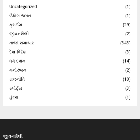
Uncategorized
(1)
ઉધોગ જગત
(1)
ક્રાઈમ
(29)
જીવનશૈલી
(2)
તાજા સમાચાર
(343)
દેશ-વિદેશ
(3)
ધર્મ દર્શન
(14)
મનોરંજન
(2)
રાજનીતિ
(10)
સ્પોર્ટ્સ
(3)
હેલ્થ
(1)
જીવનશૈલી