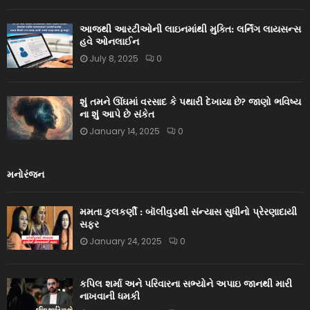
આજથી આરટીઓની લાઇનમાંથી મુક્તિ: લર્નિંગ લાયસન્સ
હવે ઓનલાઈન
July 8, 2025
0
શું તમને ઊંઘમાં વરસાદ કે પથારી દેખાયા છે? જાણો ભવિષ્ય
ના શું આપે છે સંકેત
January 14, 2025
0
મનોરંજન
મમતા કુલકર્ણી : બૉલીવુડથી સંન્યાસ સુધીનો પ્રેરણાદાયી
સફર
January 24, 2025
0
કપિલ શર્મા અને પરિવારના સભ્યોને અપાઇ જાનથી મારી
નાખવાની ધમકી