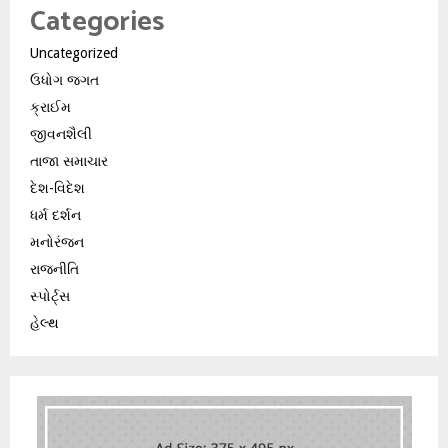
Categories
Uncategorized
ઉધોગ જગત
ક્રાઈમ
જીવનશૈલી
તાજા સમાચાર
દેશ-વિદેશ
ધર્મ દર્શન
મનોરંજન
રાજનીતિ
સ્પોર્ટ્સ
હેલ્થ