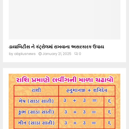
ડાયાબિટીસ ને કંટ્રોલમાં રાખવાના અસરકારક ઉપાય
by
abplusnews
January 21, 2025
0