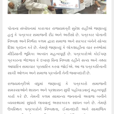
પોતાના સંબોધનમાં કારાગાર રાજ્યમંત્રી સુરેશ રાહીએ જણાવ્યું
હતું કે પત્રકાર સમાજની રીઢ અને અરીસો છે. પત્રકાર પોતાની
નિષ્પક્ષ અને નિર્ભય કલમ દ્વારા સમાજ અને સરકાર બંનેને યોગ્ય
દિશા પ્રદાન કરે છે. તેમણે જણાવ્યું કે લોકશાહીના ચાર સ્તંભોમાં
મીડિયાની ભૂમિકા અત્યંત મહત્વપૂર્ણ છે. પત્રકારોએ કોઈપણ
પ્રકારના ભેદભાવ કે દબાણ વિના નિષ્પક્ષ રહીને સત્ય અને તથ્ય
આધારિત સમાચાર પ્રસારિત કરવા જોઈએ. આ જ પત્રકારિતાની
સાચી ઓળખ અને સમાજ પ્રત્યેની તેની જવાબદારી છે.
રાજ્યમંત્રીએ વધુમાં જણાવ્યું કે પત્રકારો સમાજની
સમસ્યાઓને શાસન અને પ્રશાસન સુધી પહોંચાડવાનું મહત્વપૂર્ણ
કાર્ય કરે છે. તેમની કલમ સામાન્ય જનતાનો અવાજ બનીને
વ્યવસ્થામાં સુધારો લાવવાનું અસરકારક સાધન બને છે. તેમણે
ઉપસ્થિત પત્રકારોને નિષ્પક્ષતા, ઈમાનદારી અને સામાજિક