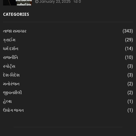
January 23, 2025
0
CATEGORIES
તાજા સમાચાર
(343)
ક્રાઈમ
(29)
ધર્મ દર્શન
(14)
રાજનીતિ
(10)
સ્પોર્ટ્સ
(3)
દેશ-વિદેશ
(3)
મનોરંજન
(2)
જીવનશૈલી
(2)
હેલ્થ
(1)
ઉધોગ જગત
(1)