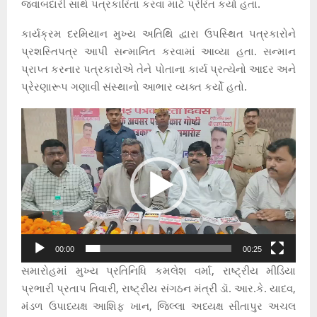
જવાબદારી સાથે પત્રકારિતા કરવા માટે પ્રેરિત કર્યા હતા.
કાર્યક્રમ દરમિયાન મુખ્ય અતિથિ દ્વારા ઉપસ્થિત પત્રકારોને
પ્રશસ્તિપત્ર આપી સન્માનિત કરવામાં આવ્યા હતા. સન્માન
પ્રાપ્ત કરનાર પત્રકારોએ તેને પોતાના કાર્ય પ્રત્યેનો આદર અને
પ્રેરણારૂપ ગણાવી સંસ્થાનો આભાર વ્યક્ત કર્યો હતો.
V
i
d
e
o
P
l
a
00:00
00:25
y
સમારોહમાં મુખ્ય પ્રતિનિધિ કમલેશ વર્મા, રાષ્ટ્રીય મીડિયા
e
પ્રભારી પ્રતાપ તિવારી, રાષ્ટ્રીય સંગઠન મંત્રી ડૉ. આર.કે. યાદવ,
r
મંડળ ઉપાધ્યક્ષ આશિફ ખાન, જિલ્લા અધ્યક્ષ સીતાપુર અચલ