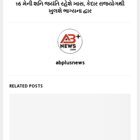
16 મેની શનિ જયંતિ રહેશે ખાસ, કેદાર રાજયોગથી
ખુલશે ભાગ્યના દ્વાર
abplusnews
RELATED POSTS