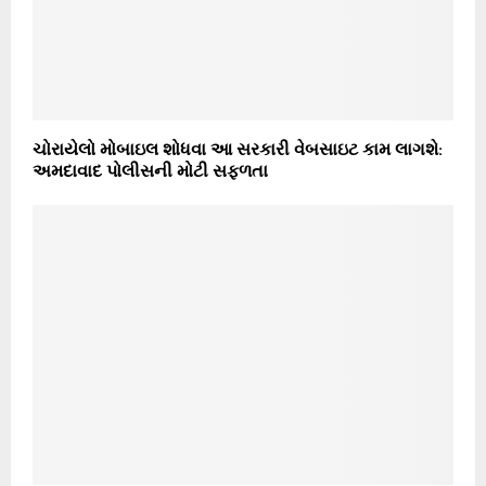
ચોરાયેલો મોબાઇલ શોધવા આ સરકારી વેબસાઇટ કામ લાગશે:
અમદાવાદ પોલીસની મોટી સફળતા