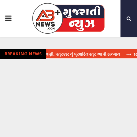
PRIMARY
MENU
દિવસની ઉજવણી, પત્રકાર નું પ્રશસ્તિપત્ર આપી સન્માન
BREAKING NEWS
⇝ 16 મેની શનિ જયંતિ