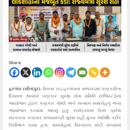
Share
હરગાંવ (સીતાપુર).
વિકાસ ખંડ હરગાંવના સભાખંડમાં પત્રકારિતા
દિવસના અવસરે પત્રકાર સુરક્ષા સેવા સમિતિ (રજિસ્ટર્ડ)ના
આયોજન હેઠળ પત્રકાર ગોષ્ઠી અને સન્માન સમારોહનું ભવ્ય
આયોજન કરવામાં આવ્યું હતું. કાર્યક્રમમાં ઉત્તર પ્રદેશ
સરકારના કારાગાર રાજ્યમંત્રી સુરેશ રાહી મુખ્ય અતિથિ તરીકે
ઉપસ્થિત રહ્યા હતા. સમારોહમાં વિસ્તારના મોટી સંખ્યામાં