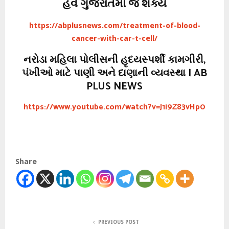
હવે ગુજરાતમાં જ શક્ય
https://abplusnews.com/treatment-of-blood-
cancer-with-car-t-cell/
નરોડા મહિલા પોલીસની હૃદયસ્પર્શી કામગીરી,
પંખીઓ માટે પાણી અને દાણાની વ્યવસ્થા | AB
PLUS NEWS
https://www.youtube.com/watch?v=J1i9Z83vHp0
Share
PREVIOUS POST