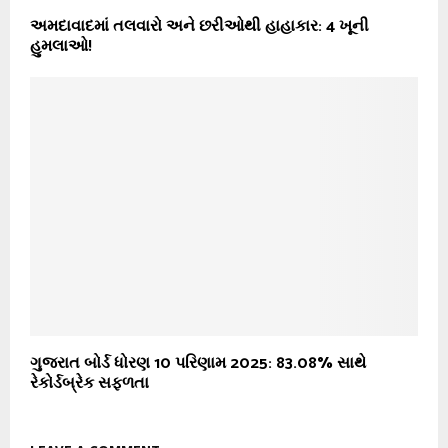
અમદાવાદમાં તલવારો અને છરીઓથી હાહાકાર: 4 ખૂની
હુમલાઓ!
ગુજરાત બોર્ડ ધોરણ 10 પરિણામ 2025: 83.08% સાથે
રેકોર્ડબ્રેક સફળતા