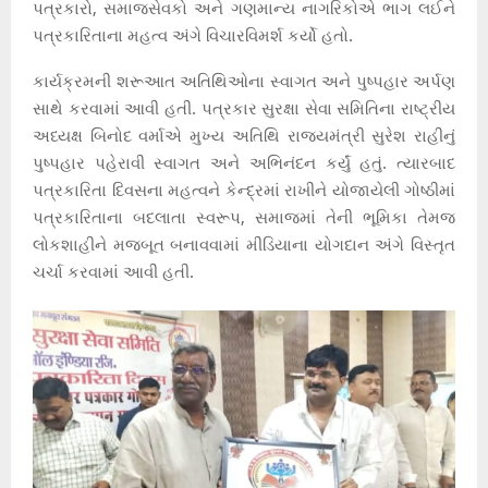
પત્રકારો, સમાજસેવકો અને ગણમાન્ય નાગરિકોએ ભાગ લઈને
પત્રકારિતાના મહત્વ અંગે વિચારવિમર્શ કર્યો હતો.
કાર્યક્રમની શરૂઆત અતિથિઓના સ્વાગત અને પુષ્પહાર અર્પણ
સાથે કરવામાં આવી હતી. પત્રકાર સુરક્ષા સેવા સમિતિના રાષ્ટ્રીય
અધ્યક્ષ બિનોદ વર્માએ મુખ્ય અતિથિ રાજ્યમંત્રી સુરેશ રાહીનું
પુષ્પહાર પહેરાવી સ્વાગત અને અભિનંદન કર્યું હતું. ત્યારબાદ
પત્રકારિતા દિવસના મહત્વને કેન્દ્રમાં રાખીને યોજાયેલી ગોષ્ઠીમાં
પત્રકારિતાના બદલાતા સ્વરૂપ, સમાજમાં તેની ભૂમિકા તેમજ
લોકશાહીને મજબૂત બનાવવામાં મીડિયાના યોગદાન અંગે વિસ્તૃત
ચર્ચા કરવામાં આવી હતી.