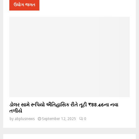
ઉધોગ જગત
ડોલર સામે રૂપિયો ઐતિહાસિક રીતે તૂટી ₹88.46ના નવા
તળીયે
by
abplusnews
September 12, 2025
0