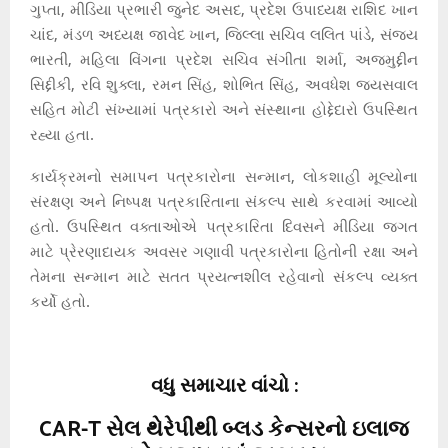
ગુપ્તા, મીડિયા પ્રભારી જુનેદ અસદ, પ્રદેશ ઉપાધ્યક્ષ રાશિદ ખાન
ચાંદ, મંડળ અધ્યક્ષ જાવેદ ખાન, જિલ્લા સચિવ લલિત પાંડે, સંજય
ભારતી, મહિલા વિંગના પ્રદેશ સચિવ સંગીતા શર્મા, અજમુદ્દીન
સિદ્દીકી, રવિ શુક્લા, રમન સિંહ, શોભિત સિંહ, અવધેશ જયસવાલ
સહિત મોટી સંખ્યામાં પત્રકારો અને સંસ્થાના હોદ્દેદારો ઉપસ્થિત
રહ્યા હતા.
કાર્યક્રમનો સમાપન પત્રકારોના સન્માન, લોકશાહી મૂલ્યોના
સંરક્ષણ અને નિષ્પક્ષ પત્રકારિતાના સંકલ્પ સાથે કરવામાં આવ્યો
હતો. ઉપસ્થિત વક્તાઓએ પત્રકારિતા દિવસને મીડિયા જગત
માટે પ્રેરણાદાયક અવસર ગણાવી પત્રકારોના હિતોની રક્ષા અને
તેમના સન્માન માટે સતત પ્રયત્નશીલ રહેવાનો સંકલ્પ વ્યક્ત
કર્યો હતો.
વધુ સમાચાર વાંચો :
CAR-T સેલ થેરેપીથી બ્લડ કેન્સરનો ઇલાજ